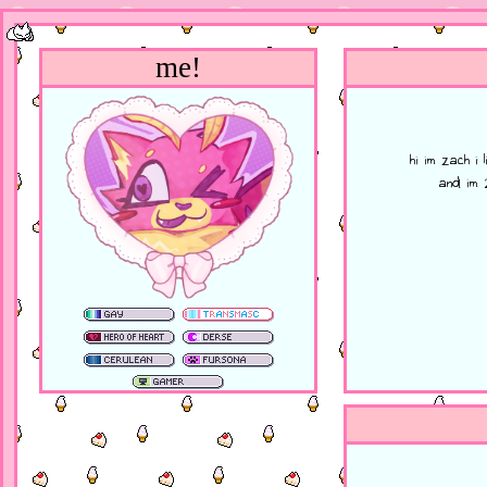
me!
hi im zach i 
and im 